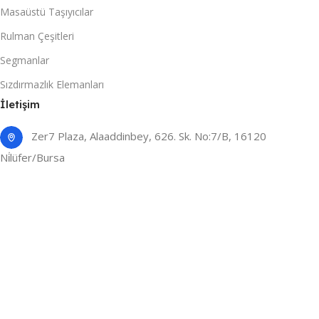
Masaüstü Taşıyıcılar
Rulman Çeşitleri
Segmanlar
Sızdırmazlık Elemanları
İletişim
Zer7 Plaza, Alaaddinbey, 626. Sk. No:7/B, 16120
Ni̇lüfer/Bursa
(0224) 466 00 15
(0533) 053 76 74
Email: bilgi@endekstedarik.com