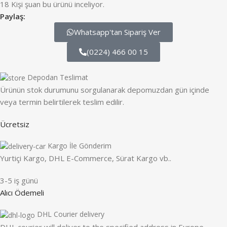
18
Kişi şuan bu ürünü inceliyor.
Paylaş:
Whatsapp'tan Sipariş Ver
(0224) 466 00 15
Depodan Teslimat
Ürünün stok durumunu sorgulanarak depomuzdan gün içinde
veya termin belirtilerek teslim edilir.
Ücretsiz
Kargo İle Gönderim
Yurtiçi Kargo, DHL E-Commerce, Sürat Kargo vb..
3-5 iş günü
Alıcı Ödemeli
DHL Courier delivery
DHL courier will deliver to the specified address in Europe