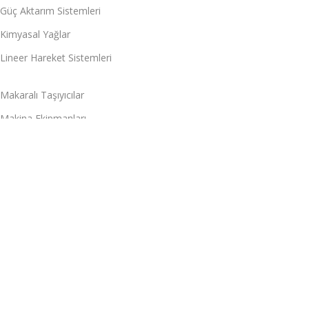
Güç Aktarım Sistemleri
Kimyasal Yağlar
Lineer Hareket Sistemleri
Makaralı Taşıyıcılar
Makina Ekipmanları
Masaüstü Taşıyıcılar
Rulman Çeşitleri
Segmanlar
Sızdırmazlık Elemanları
İletişim
Zer7 Plaza, Alaaddinbey, 626. Sk. No:7/B, 16120
Ni̇lüfer/Bursa