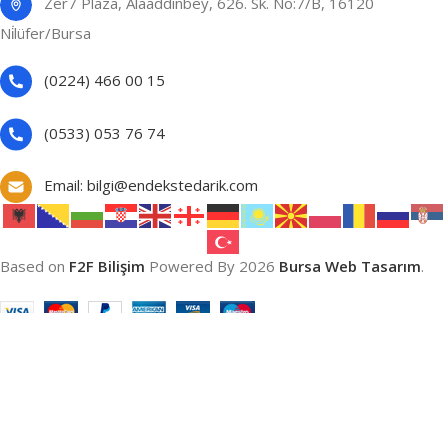
Zer7 Plaza, Alaaddinbey, 626. Sk. No:7/B, 16120
Ni̇lüfer/Bursa
(0224) 466 00 15
(0533) 053 76 74
Email: bilgi@endekstedarik.com
Based on
F2F Bilişim
Powered By
2026
Bursa Web Tasarım
.
Web sitemizdeki deneyiminizi iyileştirmek için çerezler
kullanıyoruz. Bu web sitesini kullanarak çerez kullanımımızı kabul
etmiş oluyorsunuz.