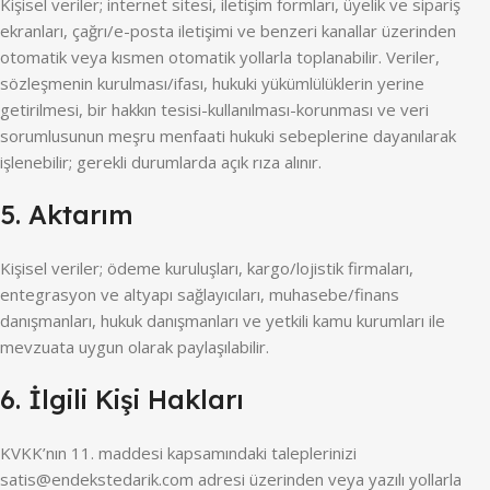
Kişisel veriler; internet sitesi, iletişim formları, üyelik ve sipariş
ekranları, çağrı/e-posta iletişimi ve benzeri kanallar üzerinden
otomatik veya kısmen otomatik yollarla toplanabilir. Veriler,
sözleşmenin kurulması/ifası, hukuki yükümlülüklerin yerine
getirilmesi, bir hakkın tesisi-kullanılması-korunması ve veri
sorumlusunun meşru menfaati hukuki sebeplerine dayanılarak
işlenebilir; gerekli durumlarda açık rıza alınır.
5. Aktarım
Kişisel veriler; ödeme kuruluşları, kargo/lojistik firmaları,
entegrasyon ve altyapı sağlayıcıları, muhasebe/finans
danışmanları, hukuk danışmanları ve yetkili kamu kurumları ile
mevzuata uygun olarak paylaşılabilir.
6. İlgili Kişi Hakları
KVKK’nın 11. maddesi kapsamındaki taleplerinizi
satis@endekstedarik.com adresi üzerinden veya yazılı yollarla