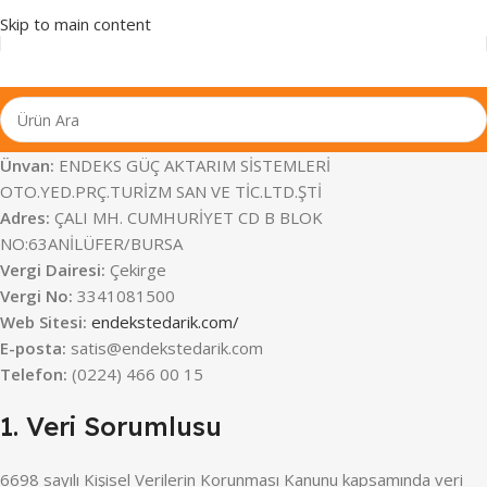
Skip to main content
Ünvan:
ENDEKS GÜÇ AKTARIM SİSTEMLERİ
OTO.YED.PRÇ.TURİZM SAN VE TİC.LTD.ŞTİ
Adres:
ÇALI MH. CUMHURİYET CD B BLOK
NO:63ANİLÜFER/BURSA
Vergi Dairesi:
Çekirge
Vergi No:
3341081500
Web Sitesi:
endekstedarik.com/
E-posta:
satis@endekstedarik.com
Telefon:
(0224) 466 00 15
1. Veri Sorumlusu
6698 sayılı Kişisel Verilerin Korunması Kanunu kapsamında veri