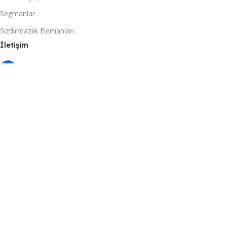
Segmanlar
Sızdırmazlık Elemanları
İletişim
Zer7 Plaza, Alaaddinbey, 626. Sk. No:7/B, 16120
Ni̇lüfer/Bursa
(0224) 466 00 15
(0533) 053 76 74
Email: bilgi@endekstedarik.com
Based on
F2F Bilişim
Powered By
2026
Bursa Web Tasarım
.