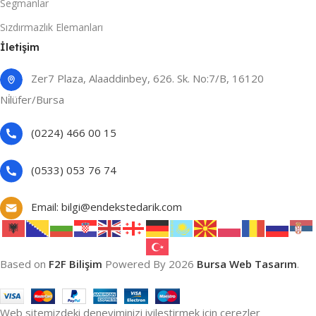
Segmanlar
Sızdırmazlık Elemanları
İletişim
Zer7 Plaza, Alaaddinbey, 626. Sk. No:7/B, 16120
Ni̇lüfer/Bursa
(0224) 466 00 15
(0533) 053 76 74
Email: bilgi@endekstedarik.com
Based on
F2F Bilişim
Powered By
2026
Bursa Web Tasarım
.
Web sitemizdeki deneyiminizi iyileştirmek için çerezler