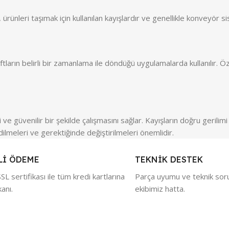
ürünleri taşımak için kullanılan kayışlardır ve genellikle konveyör sis
şaftların belirli bir zamanlama ile döndüğü uygulamalarda kullanılır.
 ve güvenilir bir şekilde çalışmasını sağlar. Kayışların doğru gerili
dilmeleri ve gerektiğinde değiştirilmeleri önemlidir.
Lİ ÖDEME
TEKNİK DESTEK
SL sertifikası ile tüm kredi kartlarına
Parça uyumu ve teknik soru
kanı.
ekibimiz hatta.