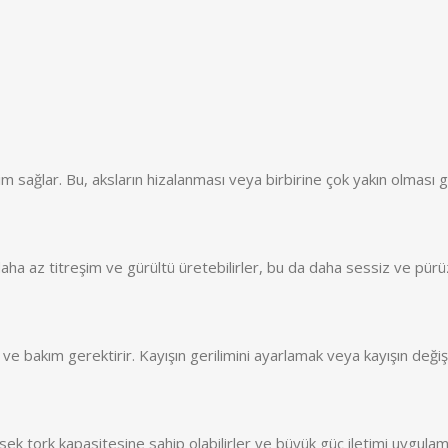
letim sağlar. Bu, aksların hizalanması veya birbirine çok yakın olmas
 daha az titreşim ve gürültü üretebilirler, bu da daha sessiz ve pürü
ve bakım gerektirir. Kayışın gerilimini ayarlamak veya kayışın değişt
ek tork kapasitesine sahip olabilirler ve büyük güç iletimi uygulamala