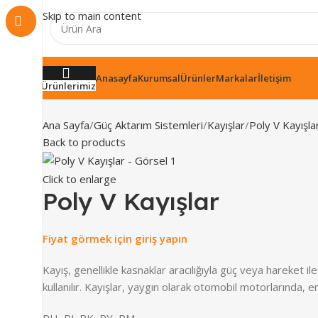
Skip to main content
Anasayfa
Kurumsal
Ürünler
Markalar
İletişim
Ürünlerimiz
Ana Sayfa
Güç Aktarım Sistemleri
Kayışlar
Poly V Kayışla
Back to products
Click to enlarge
Poly V Kayışlar
Fiyat görmek için giriş yapın
Kayış, genellikle kasnaklar aracılığıyla güç veya hareket il
kullanılır. Kayışlar, yaygın olarak otomobil motorlarında,
PH, PJ, PK, PY, PM