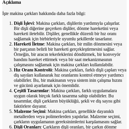
Açıklama
İşte makina çarkları hakkında daha fazla bilgi:
Dişli İşlevi
: Makina çarkları, dişlilerin yardımıyla çalışırlar.
Bir dişli diğerine geçerken dişliler, dönme hareketini veya
hareketi iletebilir. Dişliler, genellikle düzenli bir hız oranı
sağlamak için birbirleriyle uyumlu şekillerde tasarlanır.
Hareketi İletme
: Makina çarkları, bir milin dönmesini veya
bir parçanın belirli bir hareketi gerçekleştirmesini sağlar.
Örneğin, bir aracın tekerleklerini döndürmek, bir konveyör
bandını hareket ettirmek veya bir saat mekanizmasının
çalışmasını sağlamak için makina çarkları kullanılabilir.
Hız Oranı Kontrolü
: Makina çarkları, farklı dişli çapları veya
diş sayıları kullanarak hız oranlarını kontrol etmeye yardımcı
olabilirler. Bu, bir makinanın veya sistem inin çalışma hızını
ve gücünü ayarlamak için önemlidir.
Çeşitli Tasarımlar
: Makina çarkları, farklı uygulamalara
uygun olarak birçok farklı tasarıma sahip olabilirler. Bu
tasarımlar, dişli çarkların büyüklüğü, şekli ve diş sayısı gibi
faktörlere dayanır.
Malzeme Seçimi
: Makina çarkları, genellikle dayanıklı
metallerden veya polimerlerden yapılırlar. Malzeme seçimi,
çarkların uygulamanın gereksinimlerini karşılamasını sağlar.
Dişli Oranları
: Çarkların dişli oranları, bir çarkın dönme