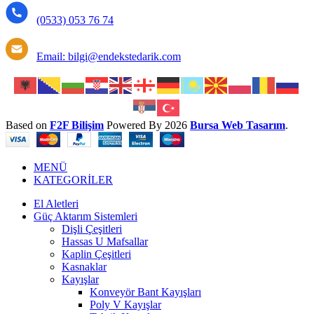
(0533) 053 76 74
Email: bilgi@endekstedarik.com
Based on
F2F Bilişim
Powered By
2026
Bursa Web Tasarım
.
MENÜ
KATEGORİLER
El Aletleri
Güç Aktarım Sistemleri
Dişli Çeşitleri
Hassas U Mafsallar
Kaplin Çeşitleri
Kasnaklar
Kayışlar
Konveyör Bant Kayışları
Poly V Kayışlar