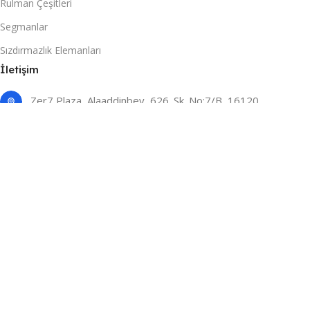
Rulman Çeşitleri
Segmanlar
Sızdırmazlık Elemanları
İletişim
Zer7 Plaza, Alaaddinbey, 626. Sk. No:7/B, 16120
Ni̇lüfer/Bursa
(0224) 466 00 15
(0533) 053 76 74
Email: bilgi@endekstedarik.com
Based on
F2F Bilişim
Powered By
2026
Bursa Web Tasarım
.